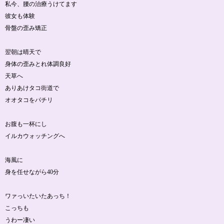
私今、腰の治療うけてます
彼女も体験
骨盤の歪み矯正
翌朝は晴天で
身体の歪みとれ体調良好
天草へ
ありあけタコ街道で
オオタコをパチリ
お腹も一杯にし
イルカウォッチングへ
海風に
身を任せながら40分
ワァっいたいたあっち！
こっちも
うわー凄い