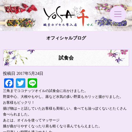
オフィシャルブログ
試食会
投稿日
2017年5月24日
Facebook
Twitter
Line
三角までココナッツオイルの試食会に出かけました。
野菜中心、大根やもやし、蕗など水気の多い野菜もカリッと揚がりました。
お客様もビックリ！
揚げ物は～と話していたお客様も美味しい、食べても油っぽくないとたくさん
食べられました。
あとは、オイルを使ってマッサージ
膝が曲がりやすくなったり肩も軽くなり喜んでもらえました。