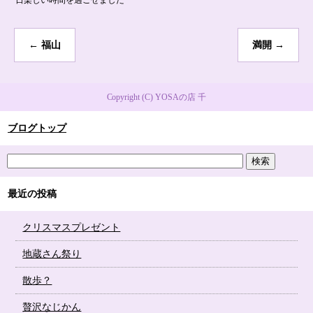
一日楽しい時間を過ごせました
←
福山
満開
→
Copyright (C) YOSAの店 千
ブログトップ
最近の投稿
クリスマスプレゼント
地蔵さん祭り
散歩？
贅沢なじかん