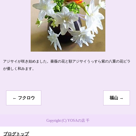
アジサイが咲き始めました。薔薇の花と額アジサイうっすら紫の八重の花ビラ
が優しく和みます。
←
フクロウ
福山
→
Copyright (C) YOSAの店 千
ブログトップ